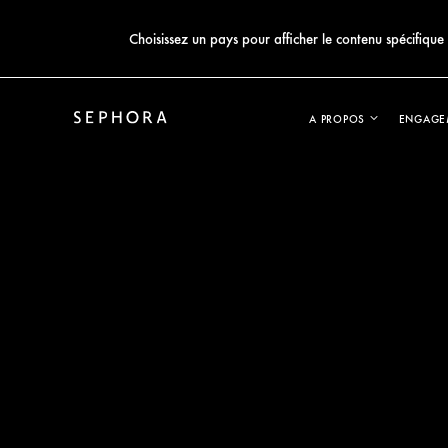
Choisissez un pays pour afficher le contenu spécifique 
A PROPOS
ENGAGE
A propos
A 
somm
EN SAVOIR PLUS SUR
EN SAVOIR PLUS SUR
EN SAVOIR PLUS SUR