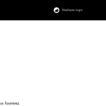
Employee Login
View Profile
ous fournirez