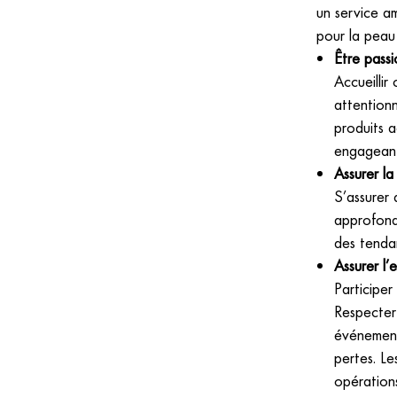
un service am
pour la peau 
Être passi
Accueillir
attentionn
produits a
engagean
Assurer la
S’assurer 
approfond
des tendan
Assurer l’
Participer
Respecter 
événements
pertes. Le
opérations