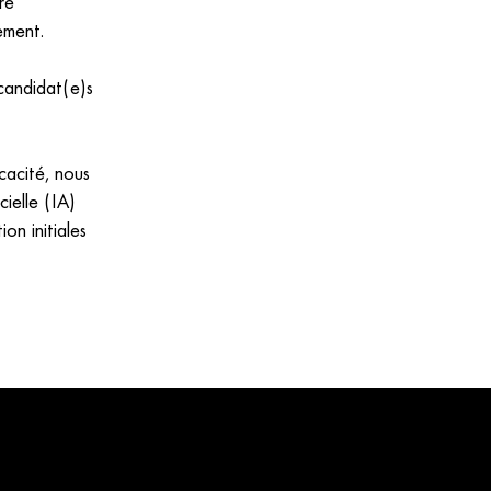
re
ement.
candidat(e)s
cacité, nous
cielle (IA)
on initiales