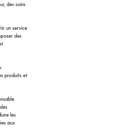
ur, des soins
rir un service
roposer des
et
«
s produits et
onsable.
 des
uire les
iées aux