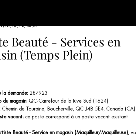
6
VILLE, QC, CA, J4B 5E4
te Beauté - Services en
sin (Temps Plein)
de la demande:
287923
du magasin:
QC-Carrefour de la Rive Sud (1624)
Chemin de Touraine, Boucherville, QC J4B 5E4, Canada (CA)
ste vacant:
ce poste correspond à un poste vacant existant
rtiste Beauté - Service en magasin (Maquilleur/Maquilleuse)
, v