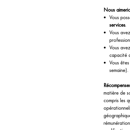
Nous aimerio
Vous pos
services
.
Vous ave
professio
Vous avez
capacité d
Vous êtes 
semaine).
Récompenses s
matière de so
compris les q
opérationnel
géographique
rémunération 