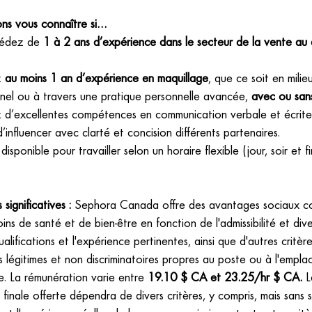
ns vous connaître si…
sédez de
1 à 2 ans d’expérience dans le secteur de la vente au 
z
au moins 1 an d’expérience en maquillage
, que ce soit en milie
nnel ou à travers une pratique personnelle avancée,
avec ou san
 d’excellentes compétences en communication verbale et écrite,
’influencer avec clarté et concision différents partenaires.
disponible pour travailler selon un horaire flexible (jour, soir et f
ignificatives :
Sephora Canada offre des avantages sociaux c
ins de santé et de bien-être en fonction de l'admissibilité et dive
ualifications et l'expérience pertinentes, ainsi que d'autres critèr
s légitimes et non discriminatoires propres au poste ou à l'empl
. La rémunération varie entre
19.10 $ CA et 23.25/hr $ CA.
L
finale offerte dépendra de divers critères, y compris, mais sans s'y