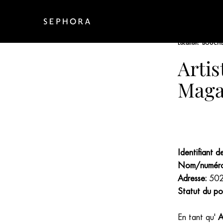
Date:
JUL 27, 202
Location:
BOUCHER
Artis
Maga
Identifiant 
Nom/numéro 
Adresse:
502 
Statut du po
En tant qu'
A