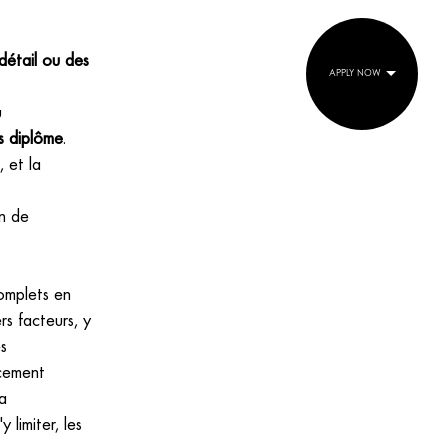
détail ou des
APPLY NOW
u
s diplôme
.
 et la
in de
omplets en
rs facteurs, y
es
acement
a
 limiter, les