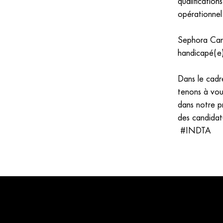
qualification
opérationnel 
Sephora Can
handicapé(e)
Dans le cadr
tenons à vous
dans notre pr
des candidat
#INDTA