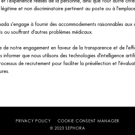
s et l'expérience réelles de la personne, ainsi que tout autre critè
légitime et non discriminatoire pertinent au poste ou à l'emplac
ada s'engage à fournir des accommodements raisonnables aux 
s ou souffrant d'autres problèmes médicaux.
e de notre engagement en faveur de la transparence et de l'effi
 informer que nous utilisons des technologies d'intelligence artifi
ocessus de recrutement pour faciliter la présélection et l'évaluati
ures.
PRIVACY POLICY
COOKIE CONSENT MANAGER
© 2023 SEPHORA